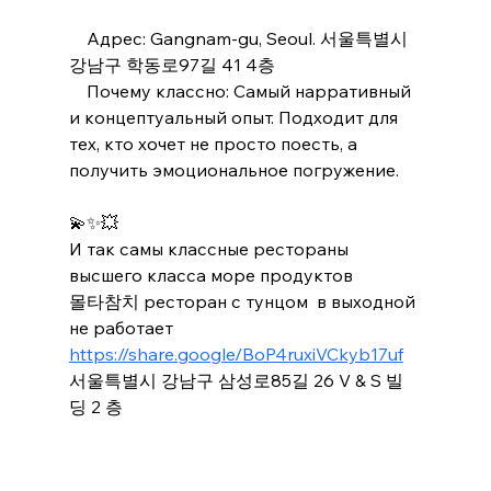
    Адрес: Gangnam-gu, Seoul. 서울특별시 
강남구 학동로97길 41 4층
    Почему классно: Самый нарративный 
и концептуальный опыт. Подходит для 
тех, кто хочет не просто поесть, а 
получить эмоциональное погружение.
💫✨💥
И так самы классные рестораны 
высшего класса море продуктов
몰타참치 ресторан с тунцом  в выходной 
не работает
https://share.google/BoP4ruxiVCkyb17uf
서울특별시 강남구 삼성로85길 26 V & S 빌
딩 2 층