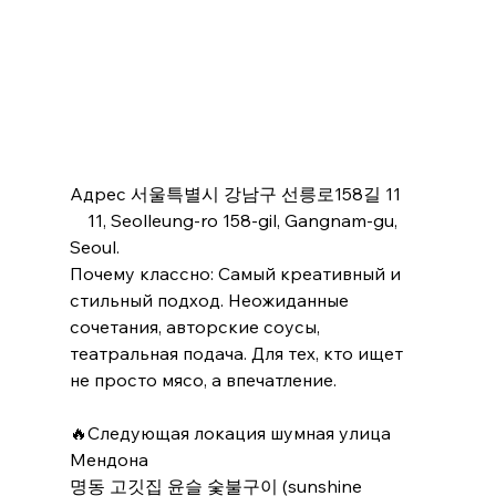
Адрес 서울특별시 강남구 선릉로158길 11
    11, Seolleung-ro 158-gil, Gangnam-gu, 
Seoul.
Почему классно: Самый креативный и 
стильный подход. Неожиданные 
сочетания, авторские соусы, 
театральная подача. Для тех, кто ищет 
не просто мясо, а впечатление.
🔥Следующая локация шумная улица 
Мендона
명동 고깃집 윤슬 숯불구이 (sunshine 