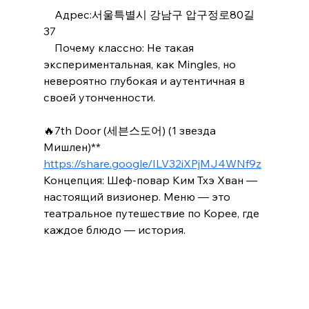
    Адрес:서울특별시 강남구 압구정로80길 
37
    Почему классно: Не такая 
экспериментальная, как Mingles, но 
невероятно глубокая и аутентичная в 
своей утонченности.
🔥7th Door (세븐스도어) (1 звезда 
Мишлен)**
https://share.google/ILV32iXPjMJ4WNf9z
Концепция: Шеф-повар Ким Тхэ Хван — 
настоящий визионер. Меню — это 
театральное путешествие по Корее, где 
каждое блюдо — история.