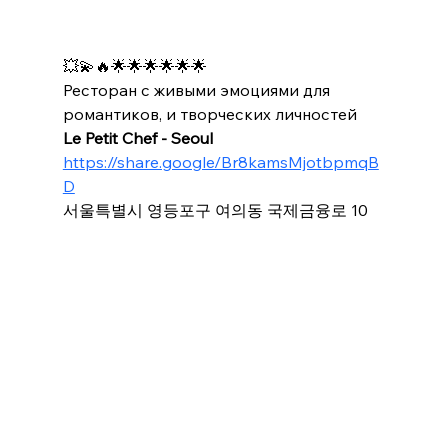
💥💫🔥🌟🌟🌟🌟🌟🌟
Ресторан с живыми эмоциями для 
романтиков, и творческих личностей
Le Petit Chef - Seoul
https://share.google/Br8kamsMjotbpmqB
D
서울특별시 영등포구 여의동 국제금융로 10