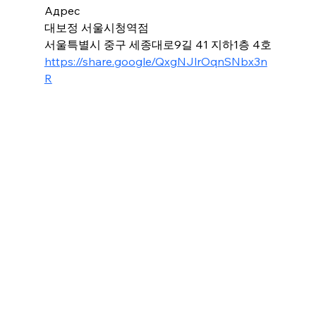
Адрес
대보정 서울시청역점
서울특별시 중구 세종대로9길 41 지하1층 4호
https://share.google/QxgNJlrOqnSNbx3n
R