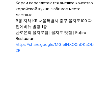
Кореи переплетаются высшее качество 
корейской кухни любимое место 
местных
B동 지하 KR 서울특별시 중구 을지로100 파
인에비뉴 빌딩 1층
난로은회 을지로점 | 을지로 맛집 | Euljiro 
Restauran
https://share.google/MGIelNXO0nDKaOb
2R