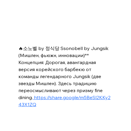
🔥소노벨 by 정식당 Ssonobell by Jungsik 
(Мишлен, фьюжн, инновации)**
Концепция: Дорогая, авангардная 
версия корейского барбекю от 
команды легендарного Jungsik (две 
звезды Мишлен). Здесь традицию 
переосмысливают через призму fine 
dining.
https://share.google/m5BeSl2KKy2
43X1ZQ