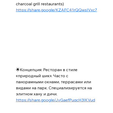
charcoal grill restaurants)
https://share.google/KZAFC41rQQwsIVxc7
🌟Концепция: Ресторан в стиле 
«природный шик». Часто с 
панорамными окнами, террасами или 
видами на парк. Специализируется на 
элитном хану и дичи.
https://share.google/JvGaefPuqcH3IKVud