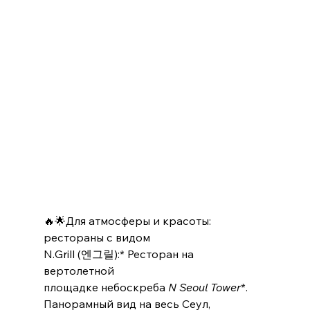
🔥🌟Для атмосферы и красоты: 
рестораны с видом
N.Grill (엔그릴):* Ресторан на 
вертолетной
площадке небоскреба 
N Seoul Tower
*. 
Панорамный вид на весь Сеул, 