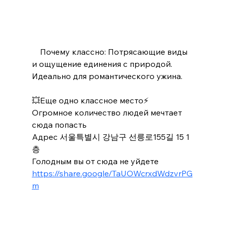
    Почему классно: Потрясающие виды 
и ощущение единения с природой. 
Идеально для романтического ужина.
💥Еще одно классное место⚡️
Огромное количество людей мечтает 
сюда попасть
Адрес 서울특별시 강남구 선릉로155길 15 1
층
Голодным вы от сюда не уйдете
https://share.google/TaUOWcrxdWdzvrPG
m