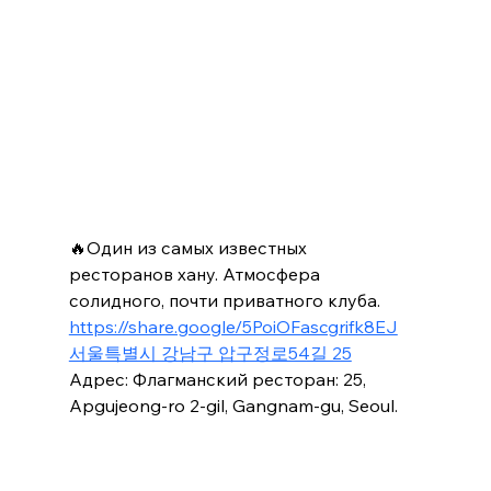
🔥Один из самых известных  
ресторанов хану. Атмосфера 
солидного, почти приватного клуба.
https://share.google/5PoiOFascgrifk8EJ
서울특별시 강남구 압구정로54길 25
Адрес: Флагманский ресторан: 25, 
Apgujeong-ro 2-gil, Gangnam-gu, Seoul.