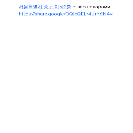
서울특별시 중구 지하2층
 с шеф поварами
https://share.google/OQIcQELr4JrY6N4vi