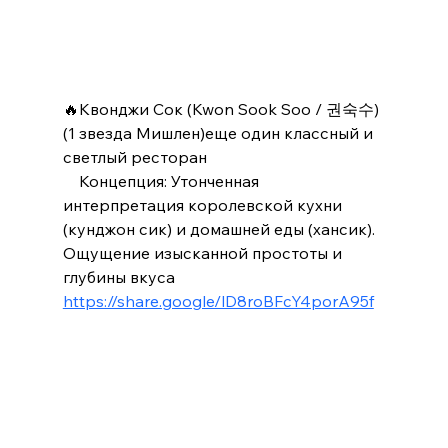
🔥Квонджи Сок (Kwon Sook Soo / 권숙수) 
(1 звезда Мишлен)еще один классный и 
светлый ресторан
    Концепция: Утонченная 
интерпретация королевской кухни 
(кунджон сик) и домашней еды (хансик). 
Ощущение изысканной простоты и 
глубины вкуса
https://share.google/lD8roBFcY4porA95f