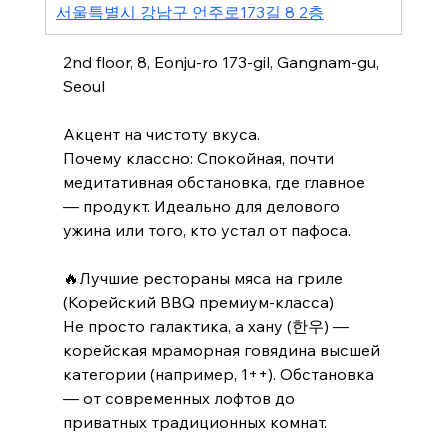
서울특별시 강남구 언주로173길 8 2층
2nd floor, 8, Eonju-ro 173-gil, Gangnam-gu, 
Seoul
Акцент на чистоту вкуса.
Почему классно: Спокойная, почти 
медитативная обстановка, где главное 
— продукт. Идеально для делового 
ужина или того, кто устал от пафоса.
🔥Лучшие рестораны мяса на гриле 
(Корейский BBQ премиум-класса)
Не просто галактика, а хану (한우) — 
корейская мраморная говядина высшей 
категории (например, 1++). Обстановка 
— от современных лофтов до 
приватных традиционных комнат.