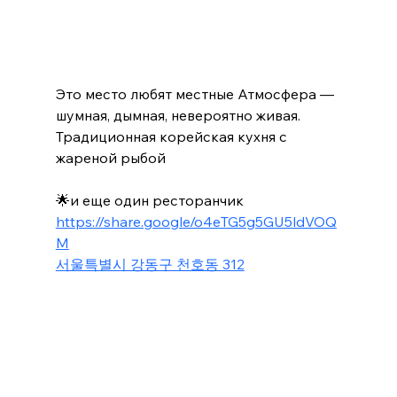
Это место любят местные Атмосфера — 
шумная, дымная, невероятно живая.
Традиционная корейская кухня с 
жареной рыбой
🌟и еще один ресторанчик  
https://share.google/o4eTG5g5GU5ldVOQ
M
서울특별시 강동구 천호동 312