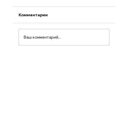
Комментарии
Ваш комментарий...
Сеул — рай для гурманов,25 лучших
ресторанов Кореи