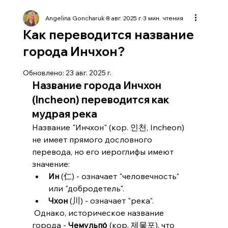
Angelina Goncharuk
8 авг. 2025 г.
3 мин. чтения
Как переводится название
города Инчхон?
Обновлено:
23 авг. 2025 г.
Название города Инчхон 
(Incheon) переводится как 
мудрая река
Название "Инчхон" (кор. 인천, Incheon) 
не имеет прямого дословного 
перевода, но его иероглифы имеют 
значение:
Ин
 (仁) - означает "человечность" 
или "добродетель".
Чхон
 (川) - означает "река".
 Однако, историческое название 
города - 
Чемульпо́
 (кор. 제물포), что 