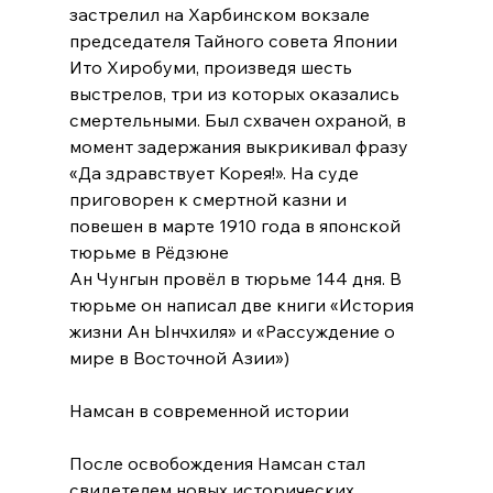
застрелил на 
Харбинском вокзале
председателя 
Тайного совета Японии
Ито Хиробуми
, произведя шесть 
выстрелов, три из которых оказались 
смертельными. Был схвачен охраной, в 
момент задержания выкрикивал фразу 
«Да здравствует Корея!». На суде 
приговорен к смертной казни и 
повешен в марте 
1910 года
 в 
японской 
тюрьме
 в 
Рёдзюне
Ан Чунгын провёл в тюрьме 144 дня. В 
тюрьме он написал две книги «История 
жизни Ан Ынчхиля» и «Рассуждение о 
мире в Восточной Азии»)
Намсан в современной истории
После освобождения Намсан стал 
свидетелем новых исторических 