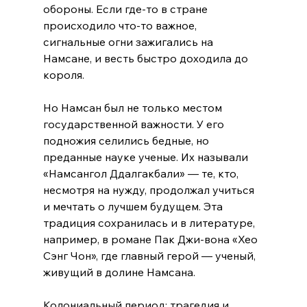
обороны. Если где-то в стране 
происходило что-то важное, 
сигнальные огни зажигались на 
Намсане, и весть быстро доходила до 
короля.  
Но Намсан был не только местом 
государственной важности. У его 
подножия селились бедные, но 
преданные науке ученые. Их называли 
«Намсангол Ддалгакбали» — те, кто, 
несмотря на нужду, продолжал учиться 
и мечтать о лучшем будущем. Эта 
традиция сохранилась и в литературе, 
например, в романе Пак Джи-вона «Хео 
Сэнг Чон», где главный герой — ученый, 
живущий в долине Намсана.  
Колониальный период: трагедия и 