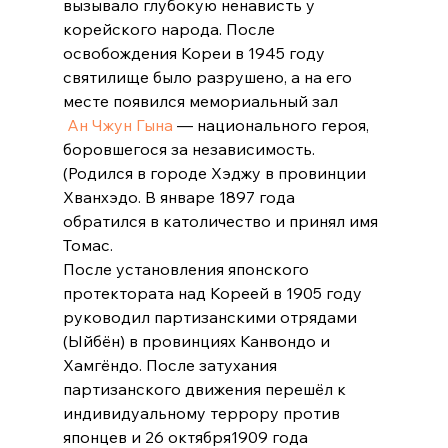
вызывало глубокую ненависть у 
корейского народа. После 
освобождения Кореи в 1945 году 
святилище было разрушено, а на его 
месте появился мемориальный зал
 Ан Чжун Гына 
— национального героя, 
боровшегося за независимость.  
(Родился в городе 
Хэджу
 в провинции 
Хванхэдо
. В январе 
1897 года
обратился в католичество и принял имя 
Томас.
После установления 
японского
протектората
 над 
Кореей
 в 
1905 году
руководил 
партизанскими
 отрядами 
(
Ыйбён
) в провинциях 
Канвондо
 и 
Хамгёндо
. После затухания 
партизанского движения перешёл к 
индивидуальному 
террору
 против 
японцев и 
26 октября
1909 года