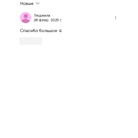
Новые
Сеул — рай для гурманов,25 лучших
ресторанов Кореи
Людмила
28 февр. 2025 г.
Спасибо большое ☺️ 
Лайк